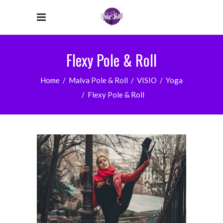
Flexy Pole & Roll
Home
/
Malva Pole & Roll
/
VISIO
/
Yoga
/
Flexy Pole & Roll