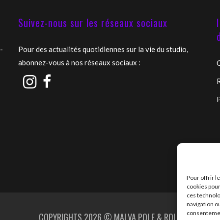
Suivez-nous sur les réseaux sociaux
-
Pour des actualités quotidiennes sur la vie du studio,
abonnez-vous à nos réseaux sociaux :
P
:
:
e
n
e
Pour offrir 
cookies pour
n
l
ces technolo
navigation ou
c
consentement
l
COPYRIGHTS 2026 © MALVA POLE & ROLL